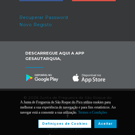
Recuperar Password
Novo Registo
DESCARREGUE AQUI A APP
GESAUTARQUIA,
© 2026 Junta de Freguesia de São Roque do
A Junta de Freguesia de São Roque do Pico utiliza cookies para
Pico. Todos os direitos reservados |
Termos e
melhorar a sua experiência de navegação e para fins estatísticos. Ao
Condições
navegar está a consentir a sua utilização.
Termos e Condições
Definiçoes de Cookies
Aceitar
Desenvolvido por: