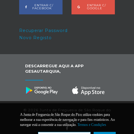
ENTRAR C/
ENTRAR C/
FACEBOOK
GOOGLE
Recuperar Password
Novo Registo
DESCARREGUE AQUI A APP
GESAUTARQUIA,
© 2026 Junta de Freguesia de São Roque do
A Junta de Freguesia de São Roque do Pico utiliza cookies para
Pico. Todos os direitos reservados |
Termos e
melhorar a sua experiência de navegação e para fins estatísticos. Ao
Condições
navegar está a consentir a sua utilização.
Termos e Condições