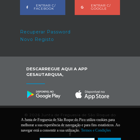
ENTRAR C/
ENTRAR C/
FACEBOOK
GOOGLE
Recuperar Password
Novo Registo
DESCARREGUE AQUI A APP
GESAUTARQUIA,
© 2026 Junta de Freguesia de São Roque do
A Junta de Freguesia de São Roque do Pico utiliza cookies para
Pico. Todos os direitos reservados |
Termos e
melhorar a sua experiência de navegação e para fins estatísticos. Ao
Condições
navegar está a consentir a sua utilização.
Termos e Condições