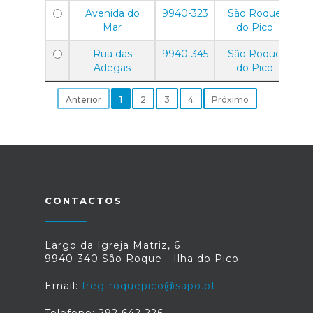
Avenida do
9940-323
São Roque
Mar
do Pico
Rua das
9940-345
São Roque
Adegas
do Pico
Anterior
1
2
3
4
Próximo
CONTACTOS
Largo da Igreja Matriz, 6
9940-340 São Roque - Ilha do Pico
Email:
freg-roquepico@sapo.pt