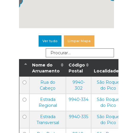
Ver tudo
Limpar Mapa
Nome do
Código
Arruamento
Postal
Localidade
Rua do
9940-
São Roque
Cabeço
302
do Pico
Estrada
9940-334
São Roque
Regional
do Pico
Estrada
9940-335
São Roque
Transversal
do Pico