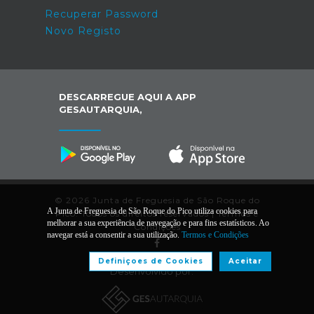
Recuperar Password
Novo Registo
DESCARREGUE AQUI A APP
GESAUTARQUIA,
© 2026 Junta de Freguesia de São Roque do
A Junta de Freguesia de São Roque do Pico utiliza cookies para
Pico. Todos os direitos reservados |
Termos e
melhorar a sua experiência de navegação e para fins estatísticos. Ao
Condições
navegar está a consentir a sua utilização.
Termos e Condições
Definiçoes de Cookies
Aceitar
Desenvolvido por: