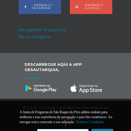
ENTRAR C/
ENTRAR C/
FACEBOOK
GOOGLE
Recuperar Password
Novo Registo
DESCARREGUE AQUI A APP
GESAUTARQUIA,
© 2026 Junta de Freguesia de São Roque do
A Junta de Freguesia de São Roque do Pico utiliza cookies para
Pico. Todos os direitos reservados |
Termos e
melhorar a sua experiência de navegação e para fins estatísticos. Ao
Condições
navegar está a consentir a sua utilização.
Termos e Condições