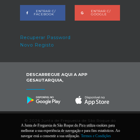
ENTRAR C/
ENTRAR C/
FACEBOOK
GOOGLE
Recuperar Password
Novo Registo
DESCARREGUE AQUI A APP
GESAUTARQUIA,
© 2026 Junta de Freguesia de São Roque do
A Junta de Freguesia de São Roque do Pico utiliza cookies para
Pico. Todos os direitos reservados |
Termos e
melhorar a sua experiência de navegação e para fins estatísticos. Ao
Condições
navegar está a consentir a sua utilização.
Termos e Condições